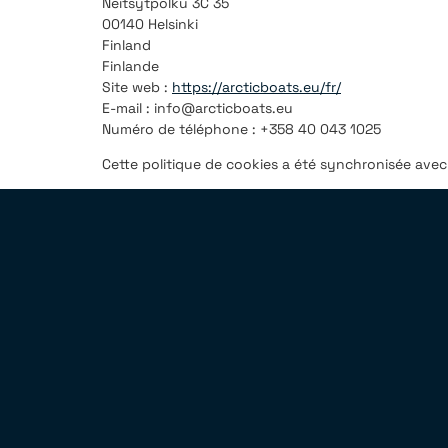
Neitsytpolku 3C 35
00140 Helsinki
Finland
Finlande
Site web :
https://arcticboats.eu/fr/
E-mail :
info@
arcticboats.eu
Numéro de téléphone : +358 40 043 1025
Cette politique de cookies a été synchronisée ave