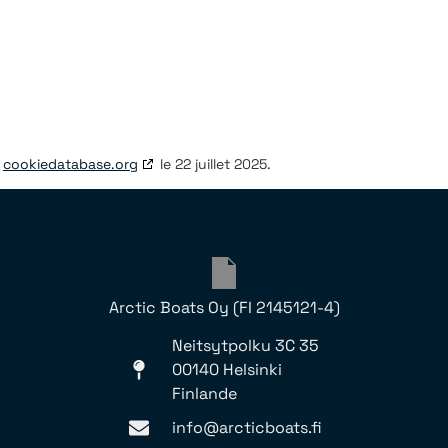
c
cookiedatabase.org
le 22 juillet 2025.
Arctic Boats Oy (FI 2145121-4)
Neitsytpolku 3C 35
00140 Helsinki
Finlande
info@arcticboats.fi