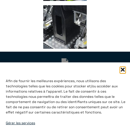
Arctic Boats Oy (FI 2145121-4)
Afin de fournir les meilleures expériences, nous utilisons des
Neitsytpolku 3C 35
technologies telles que les cookies pour stocker et/ou accéder aux
00140 Helsinki
informations relatives à l'appareil. Le fait de consentir à ces
technologies nous permettra de traiter des données telles que le
Finlande
comportement de navigation ou des identifiants uniques sur ce site. Le
fait de ne pas consentir ou de retirer son consentement peut avoir un
info@arcticboats.fi
effet négatif sur certaines caractéristiques et fonctions.
+ 358 40 043 1025
Gérer les services