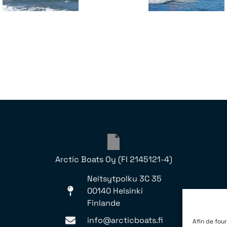
Arctic Boats Oy (FI 2145121-4)
Neitsytpolku 3C 35
00140 Helsinki
Finlande
info@arcticboats.fi
Afin de four