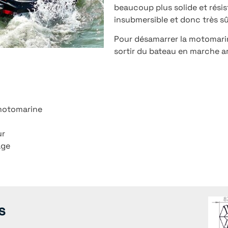
beaucoup plus solide et résis
insubmersible et donc très sû
Pour désamarrer la motomarine,
sortir du bateau en marche ar
 motomarine
ur
age
s