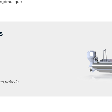
hydraulique
s
ns préavis.