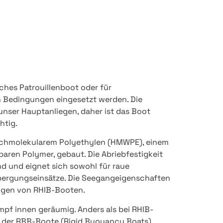
sches Patrouillenboot oder für
 Bedingungen eingesetzt werden. Die
 unser Hauptanliegen, daher ist das Boot
htig.
chmolekularem Polyethylen (HMWPE), einem
aren Polymer, gebaut. Die Abriebfestigkeit
nd und eignet sich sowohl für raue
bergungseinsätze. Die Seegangeigenschaften
igen von RHIB-Booten.
mpf innen geräumig. Anders als bei RHIB-
s der RBB-Boote (Rigid Buoyancy Boats)