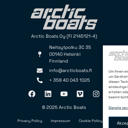
Arctic Boats Oy (FI 2145121-4)
Neitsytpolku 3C 35
00140 Helsinki
Finnland
info@arcticboats.fi
Um Ihnen ei
um Gerätein
+ 358 40 043 1025
diesen Tech
eindeutige 
erteilen od
beeinträch
© 2025 Arctic Boats
Dienste ver
Privacy Policy
Impressum
Cookie Policy (EU)
Akze