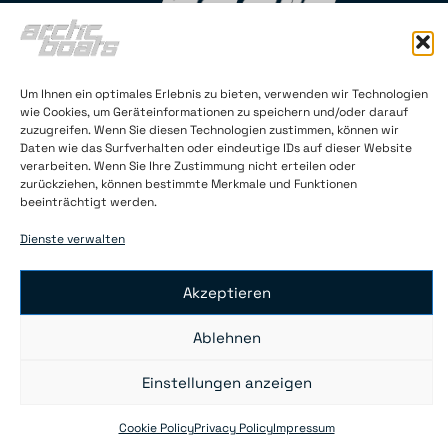
Arctic Boats Oy (FI 2145121-4)
Neitsytpolku 3C 35
Um Ihnen ein optimales Erlebnis zu bieten, verwenden wir Technologien
wie Cookies, um Geräteinformationen zu speichern und/oder darauf
00140 Helsinki
zuzugreifen. Wenn Sie diesen Technologien zustimmen, können wir
Finnland
Daten wie das Surfverhalten oder eindeutige IDs auf dieser Website
verarbeiten. Wenn Sie Ihre Zustimmung nicht erteilen oder
info@arcticboats.fi
zurückziehen, können bestimmte Merkmale und Funktionen
beeinträchtigt werden.
+ 358 40 043 1025
Dienste verwalten
Akzeptieren
© 2025 Arctic Boats
Ablehnen
Privacy Policy
Impressum
Cookie Policy (EU)
Einstellungen anzeigen
Cookie Policy
Privacy Policy
Impressum